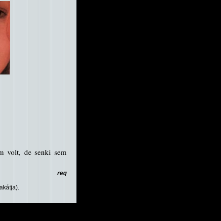
m volt, de senki sem
req
akátja).