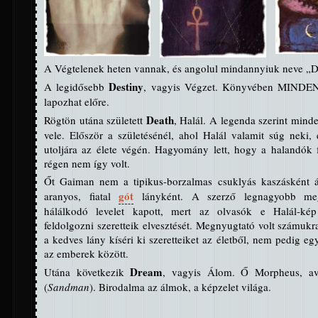
A Végtelenek heten vannak, és angolul mindannyiuk neve „D
Destiny
A legidősebb
, vagyis Végzet. Könyvében MINDE
lapozhat előre.
Death
Rögtön utána született
, Halál. A legenda szerint minde
vele. Először a születésénél, ahol Halál valamit súg neki,
utoljára az élete végén. Hagyomány lett, hogy a halandók f
régen nem így volt.
Őt Gaiman nem a tipikus-borzalmas csuklyás kaszásként 
gót
aranyos, fiatal
lányként. A szerző legnagyobb megl
hálálkodó levelet kapott, mert az olvasók e Halál-kép 
feldolgozni szeretteik elvesztését. Megnyugtató volt számukr
a kedves lány kíséri ki szeretteiket az életből, nem pedig eg
az emberek között.
Dream
Utána következik
, vagyis Álom. Ő Morpheus, 
(
Sandman
). Birodalma az álmok, a képzelet világa.