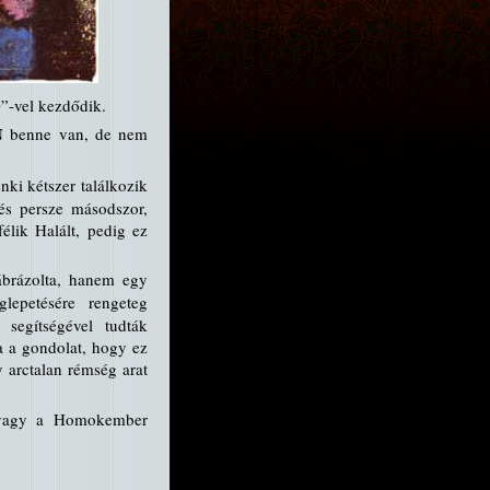
”-vel kezdődik.
N benne van, de nem
nki kétszer találkozik
 és persze másodszor,
élik Halált, pedig ez
ábrázolta, hanem egy
epetésére rengeteg
segítségével tudták
a a gondolat, hogy ez
y arctalan rémség arat
avagy a Homokember