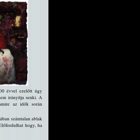
300 évvel ezelőtt úgy
nem irányítja senki. A
amire az idők során
mában számtalan ablak
Előfordulhat hogy, ha