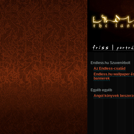
Endless.hu Szuvenírbolt
Az Endless-család
Endless.hu wallpaper é
bannerek
Egyéb egyéb
Angol könyvek beszerz