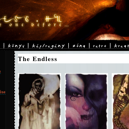
The Endless
s
ése