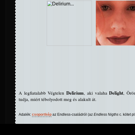
Delirium
Delight
A legfiatalabb Végtelen
, aki valaha
, Örö
tudja, miért tébolyodott meg és alakult át.
Adalék:
csoportkép
az Endless-családról (az
Endless Nigths
c. kötet pl